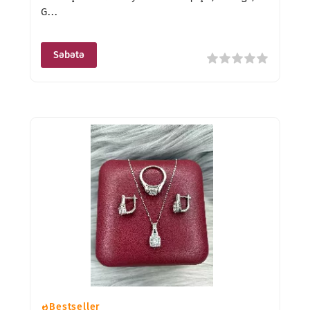
G...
Səbətə
Bestseller