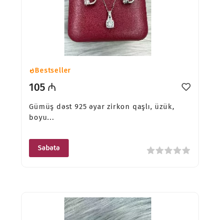
Bestseller
105 ₼
Gümüş dəst 925 əyar zirkon qaşlı, üzük,
boyu...
Səbətə