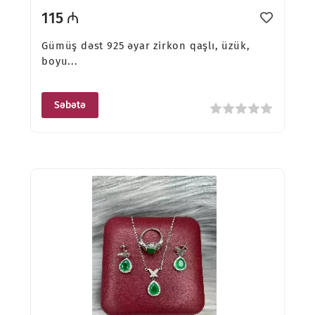
115 ₼
Gümüş dəst 925 əyar zirkon qaşlı, üzük,
boyu...
Səbətə