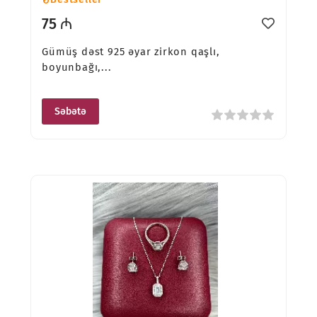
75 ₼
Gümüş dəst 925 əyar zirkon qaşlı,
boyunbağı,...
Səbətə