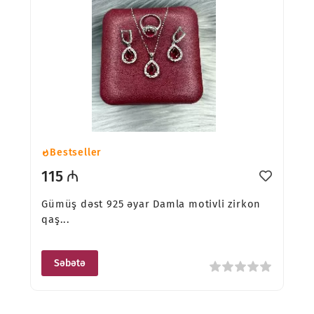
Bestseller
115 ₼
Gümüş dəst 925 əyar Damla motivli zirkon
qaş...
Səbətə