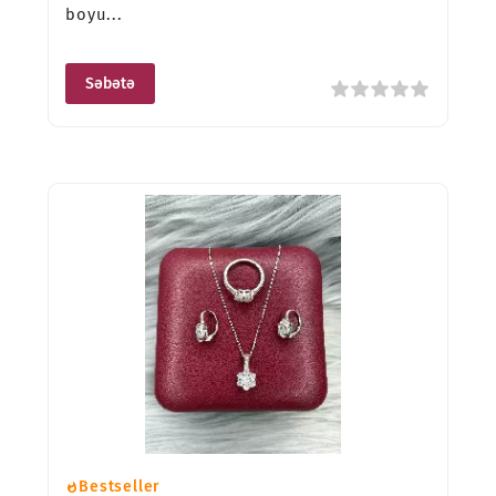
boyu...
Səbətə
Bestseller