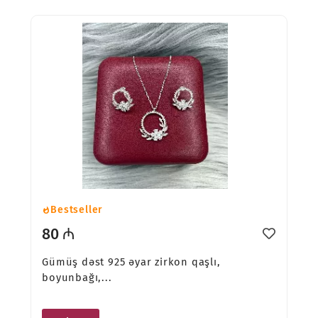
Bestseller
80 ₼
Gümüş dəst 925 əyar zirkon qaşlı,
boyunbağı,...