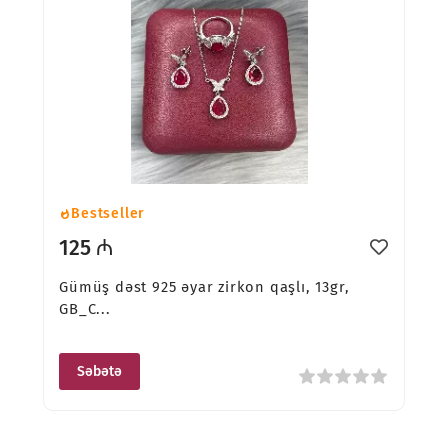
Bestseller
125 ₼
Gümüş dəst 925 əyar zirkon qaşlı, 13gr,
GB_C...
Səbətə