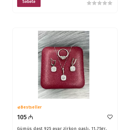
Səbətə
Bestseller
105 ₼
Gümüş dəst 925 əyar zirkon qaşlı, 11.75gr,