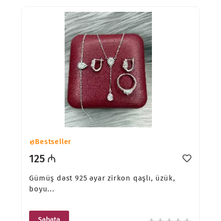
Bestseller
125 ₼
Gümüş dəst 925 əyar zirkon qaşlı, üzük,
boyu...
Səbətə