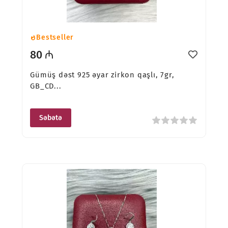
Bestseller
80 ₼
Gümüş dəst 925 əyar zirkon qaşlı, 7gr,
GB_CD...
Səbətə