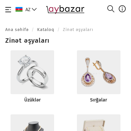
AZ
Ana səhifə
/
Kataloq
/
Zinət əşyaları
Zinət əşyaları
Üzüklər
Sırğalar