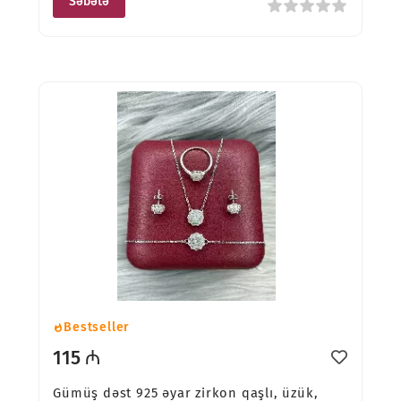
Səbətə
Bestseller
115 ₼
Gümüş dəst 925 əyar zirkon qaşlı, üzük,