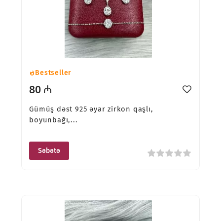
Bestseller
80 ₼
Gümüş dəst 925 əyar zirkon qaşlı,
boyunbağı,...
Səbətə