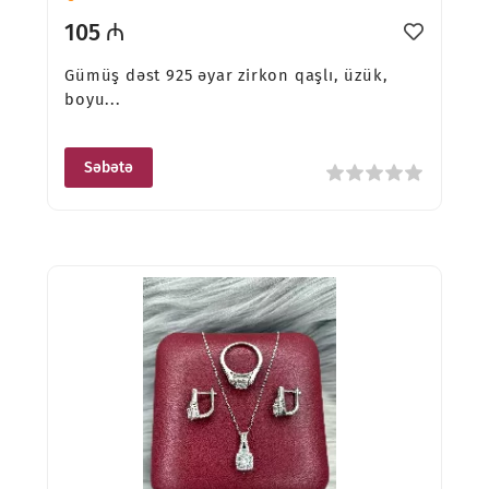
105 ₼
Gümüş dəst 925 əyar zirkon qaşlı, üzük,
boyu...
Səbətə