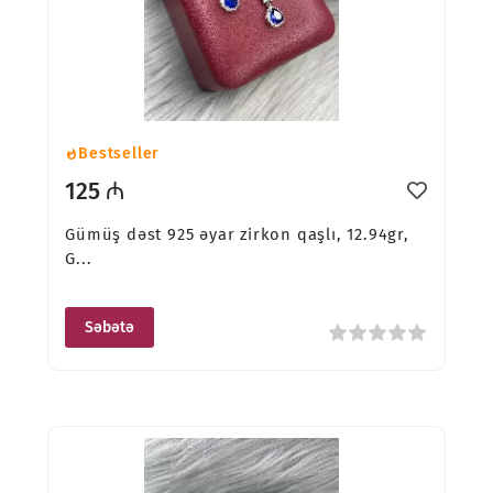
Bestseller
125 ₼
Gümüş dəst 925 əyar zirkon qaşlı, 12.94gr,
G...
Səbətə