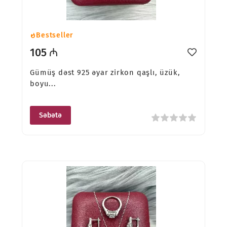
Bestseller
105 ₼
Gümüş dəst 925 əyar zirkon qaşlı, üzük,
boyu...
Səbətə