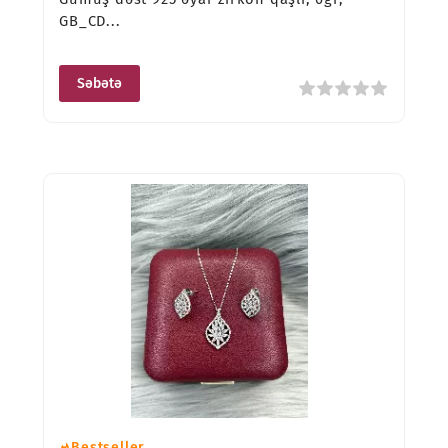
GB_CD...
Səbətə
Bestseller