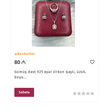
Bestseller
80 ₼
Gümüş dəst 925 əyar zirkon qaşlı, üzük,
boyu...
Səbətə