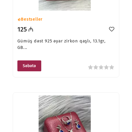
Bestseller
125 ₼
Gümüş dəst 925 əyar zirkon qaşlı, 13.1gr,
GB...
Səbətə