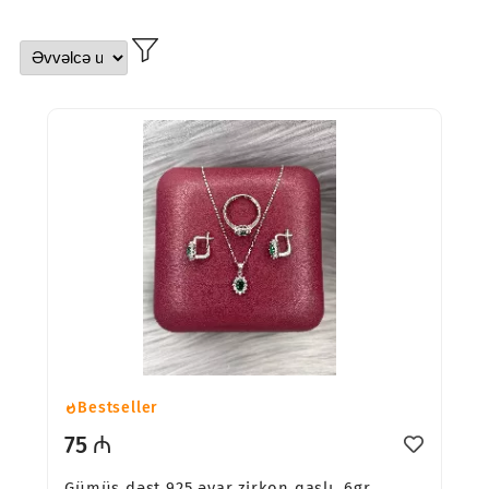
Bestseller
75 ₼
Gümüş dəst 925 əyar zirkon qaşlı, 6gr,