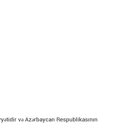
iyyətidir və Azərbaycan Respublikasının