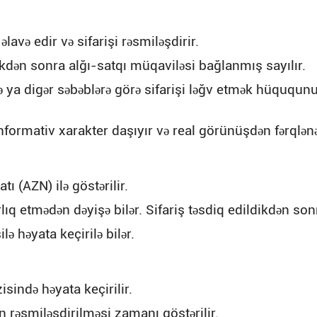
lavə edir və sifarişi rəsmiləşdirir.
dikdən sonra alğı-satqı müqaviləsi bağlanmış sayılır.
 ya digər səbəblərə görə sifarişi ləğv etmək hüququnu
informativ xarakter daşıyır və real görünüşdən fərqlənə
 (AZN) ilə göstərilir.
lıq etmədən dəyişə bilər. Sifariş təsdiq edildikdən so
ə həyata keçirilə bilər.
sində həyata keçirilir.
n rəsmiləşdirilməsi zamanı göstərilir.