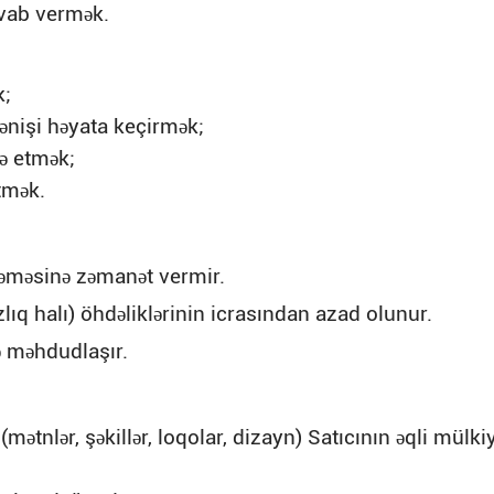
avab vermək.
k;
ənişi həyata keçirmək;
ə etmək;
tmək.
şləməsinə zəmanət vermir.
lıq halı) öhdəliklərinin icrasından azad olunur.
lə məhdudlaşır.
ətnlər, şəkillər, loqolar, dizayn) Satıcının əqli mülk