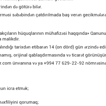
rindən də götürə bilər.
erməsi səbəbindən çatdırılmada baş verən gecikmələrə
akçıların hüquqlarının mühafizəsi haqqında» Qanunun
 malikdir.
lındığı tarixdən etibarən 14 (on dörd) gün ərzində edil
mış, orijinal qablaşdırmasında və ticarət görünüşün
r.com ünvanına və ya +994 77 629-22-92 nömrəsinə y
ğun icra etmək;
məxfiliyini qorumaq;