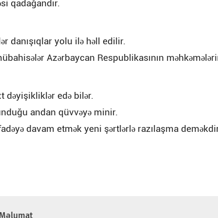
əsi qadağandır.
 danışıqlar yolu ilə həll edilir.
mübahisələr Azərbaycan Respublikasının məhkəmələrind
dəyişikliklər edə bilər.
unduğu andan qüvvəyə minir.
ifadəyə davam etmək yeni şərtlərlə razılaşma deməkdir
Məlumat