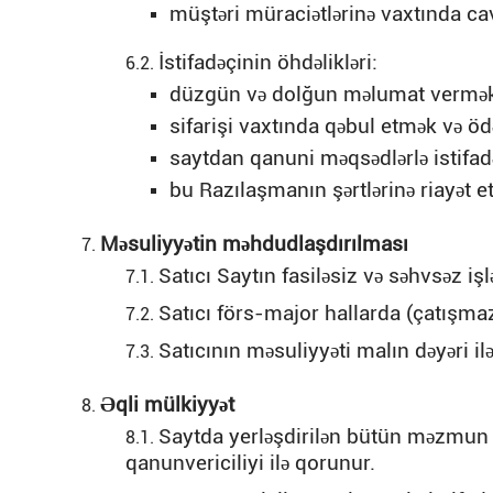
müştəri müraciətlərinə vaxtında c
İstifadəçinin öhdəlikləri:
düzgün və dolğun məlumat vermə
sifarişi vaxtında qəbul etmək və öd
saytdan qanuni məqsədlərlə istifad
bu Razılaşmanın şərtlərinə riayət e
Məsuliyyətin məhdudlaşdırılması
Satıcı Saytın fasiləsiz və səhvsəz i
Satıcı förs-major hallarda (çatışmaz
Satıcının məsuliyyəti malın dəyəri i
Əqli mülkiyyət
Saytda yerləşdirilən bütün məzmun (m
qanunvericiliyi ilə qorunur.