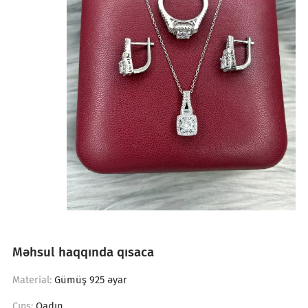
Məhsul haqqında qısaca
Gümüş 925 əyar
Material:
Qadın
Cıns: