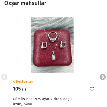
Oxşar məhsullar
Bestseller
105 ₼
Gümüş dəst 925 əyar zirkon qaşlı,
üzük, boyu...