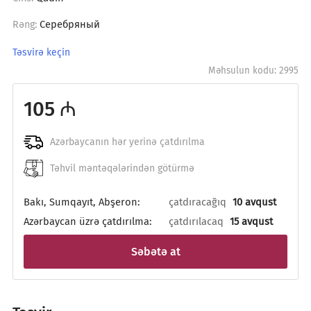
Серебряный
Rəng:
Təsvirə keçin
Məhsulun kodu: 2995
105 ₼
Azərbaycanın hər yerinə çatdırılma
Təhvil məntəqələrindən götürmə
Bakı, Sumqayıt, Abşeron:
çatdıracağıq
10 avqust
Azərbaycan üzrə çatdırılma:
çatdırılacaq
15 avqust
Səbətə at