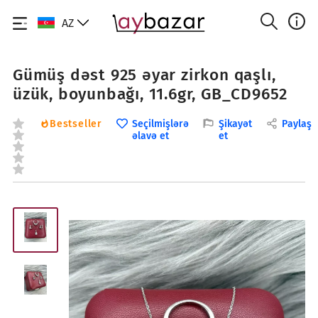
AZ
Gümüş dəst 925 əyar zirkon qaşlı,
üzük, boyunbağı, 11.6gr, GB_CD9652
Bestseller
Seçilmişlərə
Şikayət
Paylaş
əlavə et
et