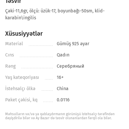
Təsvir
Çəki-11,6gr, ölçü: üzük-17, boyunbağı-50sm, klid-
karabin\ingilis
Xüsusiyyətlər
Material
Gümüş 925 əyar
Cıns
Qadın
Rəng
Серебряный
Yaş kateqoriyası
16+
İstehsalçı ölkə
China
Paket çəkisi, kq
0.0116
Məhsulların və/və ya qablaşdırmanın görünüşü istehsalçı tərəfindən
dəyişdirilə bilər və Ay Bazar-də təsvir olunanlardan fərqli ola bilər.