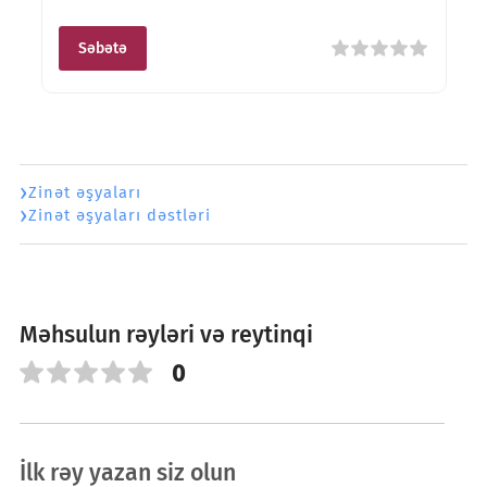
Səbətə
Zinət əşyaları
Zinət əşyaları dəstləri
Məhsulun rəyləri və reytinqi
0
İlk rəy yazan siz olun