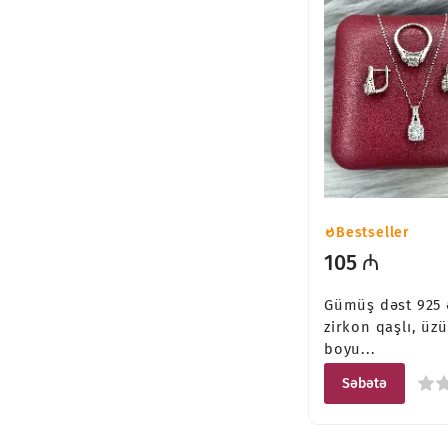
Bestseller
105 ₼
Gümüş dəst 925 
zirkon qaşlı, üzü
boyu...
Səbətə