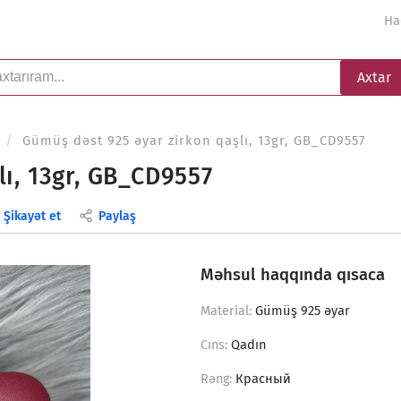
Ha
Axtar
/
Gümüş dəst 925 əyar zirkon qaşlı, 13gr, GB_CD9557
ı, 13gr, GB_CD9557
Şikayət et
Paylaş
Məhsul haqqında qısaca
Gümüş 925 əyar
Material:
Qadın
Cıns:
Красный
Rəng: