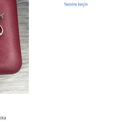
Təsvirə keçin
oka