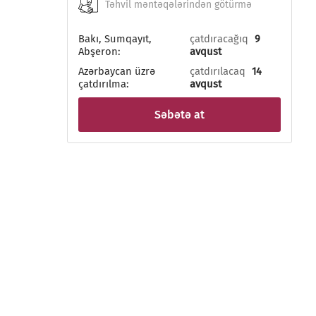
Təhvil məntəqələrindən götürmə
Bakı, Sumqayıt,
çatdıracağıq
9
Abşeron:
avqust
Azərbaycan üzrə
çatdırılacaq
14
çatdırılma:
avqust
Səbətə at