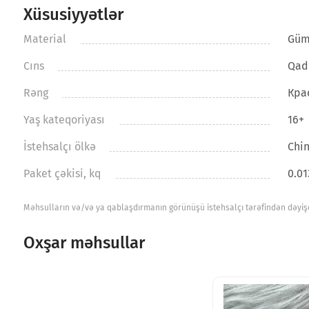
Xüsusiyyətlər
Material
Güm
Cıns
Qad
Rəng
Кра
Yaş kateqoriyası
16+
İstehsalçı ölkə
Chi
Paket çəkisi, kq
0.01
Məhsulların və/və ya qablaşdırmanın görünüşü istehsalçı tərəfindən dəyişdir
Oxşar məhsullar