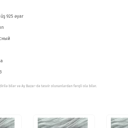
üş 925 əyar
ın
сный
na
3
ilə bilər və Ay Bazar-də təsvir olunanlardan fərqli ola bilər.