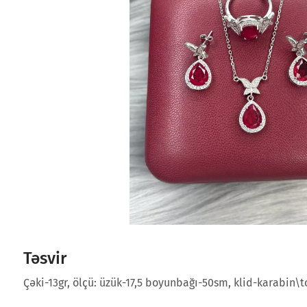
Təsvir
Çəki-13gr, ölçü: üzük-17,5 boyunbağı-50sm, klid-karabin\t