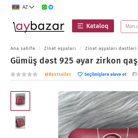
AZ
Kataloq
Ana səhifə
/
Zinət əşyaları
/
Zinət əşyaları dəstləri
Gümüş dəst 925 əyar zirkon qaşl
Bestseller
Seçilmişlərə əlavə et