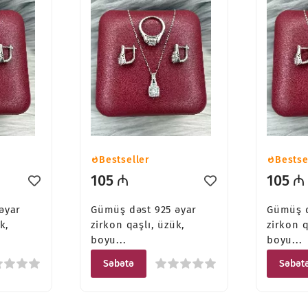
Bestseller
Bestse
105 ₼
105 ₼
əyar
Gümüş dəst 925 əyar
Gümüş d
k,
zirkon qaşlı, üzük,
zirkon q
boyu...
boyu...
Səbətə
Səbət