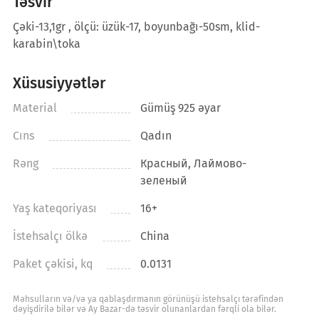
Təsvir
Çəki-13,1gr , ölçü: üzük-17, boyunbağı-50sm, klid-
karabin\toka
Xüsusiyyətlər
Material
Gümüş 925 əyar
Cıns
Qadın
Rəng
Красный, Лаймово-
зеленый
Yaş kateqoriyası
16+
İstehsalçı ölkə
China
Paket çəkisi, kq
0.0131
Məhsulların və/və ya qablaşdırmanın görünüşü istehsalçı tərəfindən
dəyişdirilə bilər və Ay Bazar-də təsvir olunanlardan fərqli ola bilər.