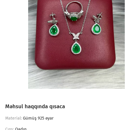
Məhsul haqqında qısaca
Gümüş 925 əyar
Material:
Qadın
Cıns: