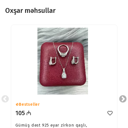
Oxşar məhsullar
Bestseller
105 ₼
Gümüş dəst 925 əyar zirkon qaşlı,