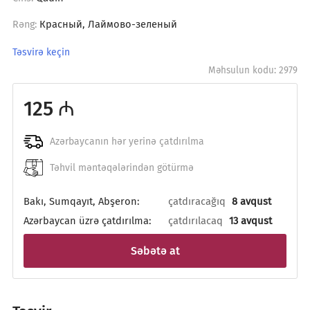
Красный, Лаймово-зеленый
Rəng:
Təsvirə keçin
Məhsulun kodu: 2979
125 ₼
Azərbaycanın hər yerinə çatdırılma
Təhvil məntəqələrindən götürmə
Bakı, Sumqayıt, Abşeron:
çatdıracağıq
8 avqust
Azərbaycan üzrə çatdırılma:
çatdırılacaq
13 avqust
Səbətə at