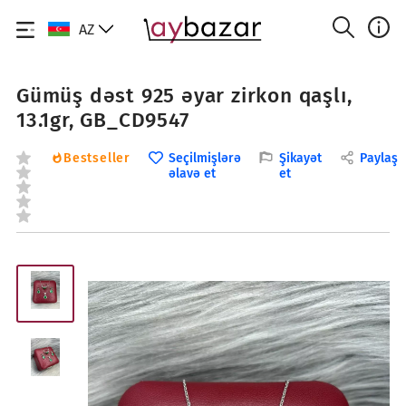
AZ
Gümüş dəst 925 əyar zirkon qaşlı,
13.1gr, GB_CD9547
Bestseller
Seçilmişlərə
Şikayət
Paylaş
əlavə et
et