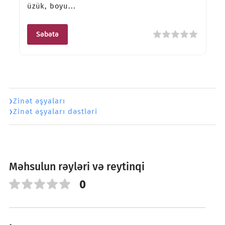
üzük, boyu...
Səbətə
Zinət əşyaları
Zinət əşyaları dəstləri
Məhsulun rəyləri və reytinqi
0