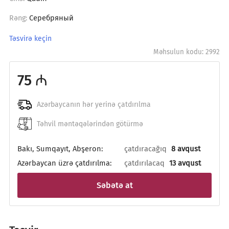
Серебряный
Rəng:
Təsvirə keçin
Məhsulun kodu: 2992
75 ₼
Azərbaycanın hər yerinə çatdırılma
Təhvil məntəqələrindən götürmə
Bakı, Sumqayıt, Abşeron:
çatdıracağıq
8 avqust
Azərbaycan üzrə çatdırılma:
çatdırılacaq
13 avqust
Səbətə at