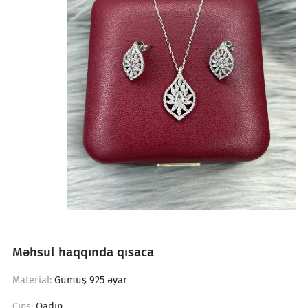
Məhsul haqqında qısaca
Gümüş 925 əyar
Material:
Qadın
Cıns: