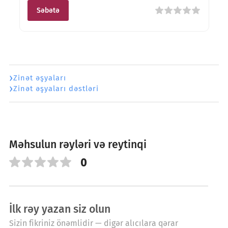
Səbətə
Zinət əşyaları
Zinət əşyaları dəstləri
Məhsulun rəyləri və reytinqi
0
İlk rəy yazan siz olun
Sizin fikriniz önəmlidir — digər alıcılara qərar