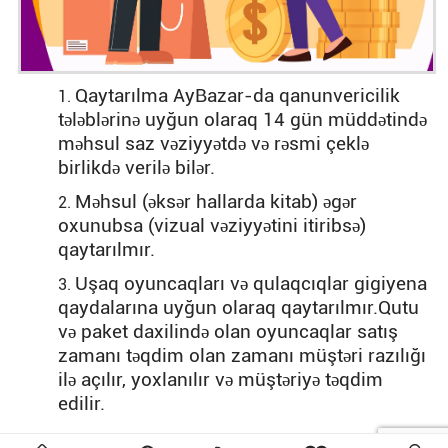
Qaytarılma AyBazar-da qanunvericilik
tələblərinə uyğun olaraq 14 gün müddətində
məhsul saz vəziyyətdə və rəsmi çeklə
birlikdə verilə bilər.
Məhsul (əksər hallarda kitab) əgər
oxunubsa (vizual vəziyyətini itiribsə)
qaytarılmır.
Uşaq oyuncaqları və qulaqcıqlar gigiyena
qaydalarına uyğun olaraq qaytarılmır.Qutu
və paket daxilində olan oyuncaqlar satış
zamanı təqdim olan zamanı müştəri razılığı
ilə açılır, yoxlanılır və müştəriyə təqdim
edilir.