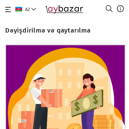
AZ
Dəyişdirilmə və qaytarılma