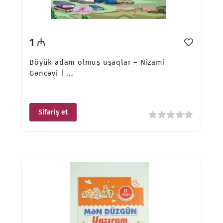
1 ₼
Böyük adam olmuş uşaqlar – Nizami
Gəncəvi | ...
Sifariş et