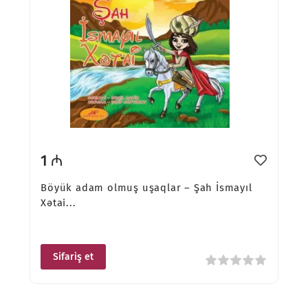
1 ₼
Böyük adam olmuş uşaqlar – Şah İsmayıl
Xətai...
Sifariş et