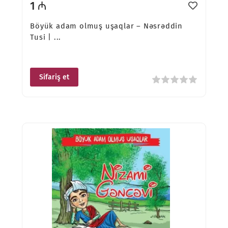
1 ₼
Böyük adam olmuş uşaqlar – Nəsrəddin
Tusi | ...
Sifariş et