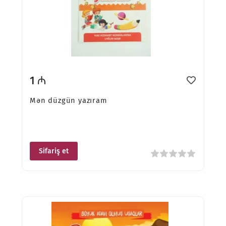
1 ₼
Mən düzgün yazıram
Sifariş et