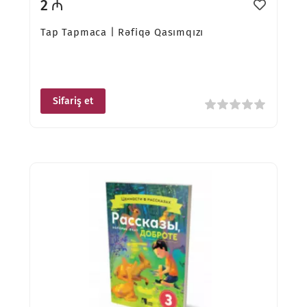
2 ₼
Tap Tapmaca | Rəfiqə Qasımqızı
Sifariş et