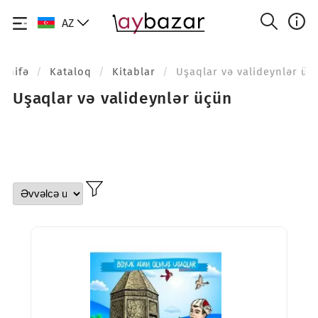
AZ
səhifə
/
Kataloq
/
Kitablar
/
Uşaqlar və valideynlər üç
Uşaqlar və valideynlər üçün