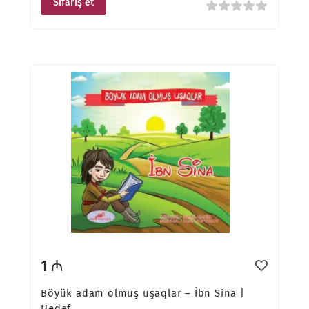
Sifariş et
1 ₼
Böyük adam olmuş uşaqlar – İbn Sina |
Hədəf ...