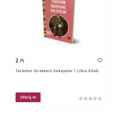
2 ₼
Tarixdən ibrətamiz hekayələr | Libra Kitab
Sifariş et