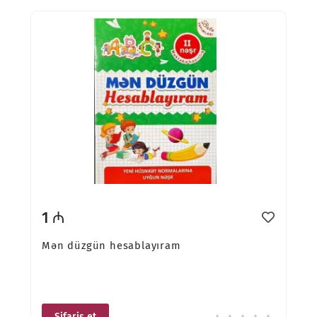
1 ₼
Mən düzgün hesablayıram
Sifariş et