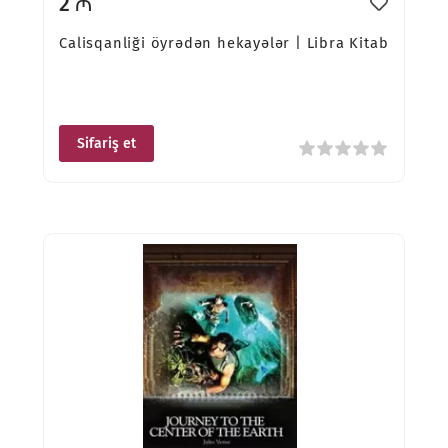
2 ₼
Calisqanliği öyrədən hekayələr | Libra Kitab
Sifariş et