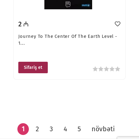
2 ₼
Journey To The Center Of The Earth Level -
1...
Sifariş et
1
2
3
4
5
növbəti