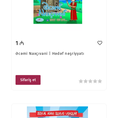
1 ₼
Əcəmi Naxçıvani | Hədəf nəşriyyatı
Sifariş et