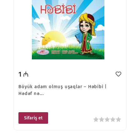
1 ₼
Böyük adam olmuş uşaqlar – Həbibi |
Hədəf nə...
Sifariş et