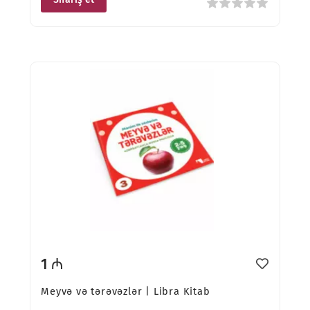
1 ₼
Meyvə və tərəvəzlər | Libra Kitab